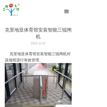
首页
끀
闸机分类
闸机方案
克里地亚体育馆安装智能三辊闸
机
闸机案例
2022-11-07
新闻动态
克里地亚体育馆安装智能三辊闸机对
闸机技术
该场馆进行有效管理。
关于我们
联系我们