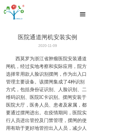
首页
끀
闸机分类
闸机方案
医院通道闸机安装实例
闸机案例
2020-11-09
西莫罗为浙江省肿瘤医院安装通道
新闻动态
闸机，经过实地考察和实际应用，院方
闸机技术
选择常用款人脸识别摆闸，作为出入口
管理主要设备。该摆闸集成了4种识别
关于我们
方式，包括身份证识别、人脸识别、二
维码识别、医院IC卡识别。摆闸安装于
联系我们
医院大厅，医务人员、患者及家属，都
要通过摆闸进出。在疫情期间，医院实
行人员进出管控及门禁管理，摆闸的使
用有助于更好地管控出入人员，减少人