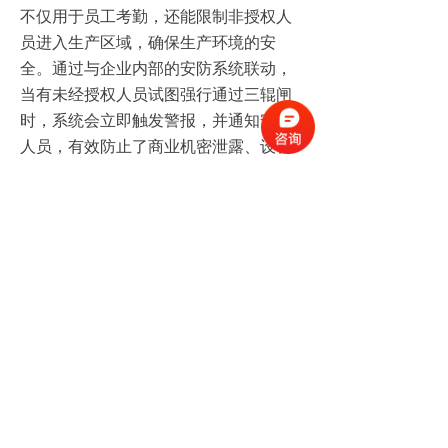
不仅用于员工考勤，还能限制非授权人
员进入生产区域，确保生产环境的安
全。通过与企业内部的安防系统联动，
当有未经授权人员试图强行通过三辊闸
时，系统会立即触发警报，并通知安保
人员，有效防止了商业机密泄露、设备
损坏等风险，保障了企业的正常生产运
营秩序。​
四、三辊闸的优势总结​
无论是在校园、社区还是企业，三
辊闸都展现出了显著的优势。其坚固耐
用的不锈钢材质，能够适应各种复杂环
境，无论是日晒雨淋的室外，还是人员
频繁接触的室内，都能长期稳定运行，
降低了设备维护成本。在安全防护方
面，三辊闸独特的 “一人一杆” 设计，有
效防止了尾随现象，为场所安全提供了