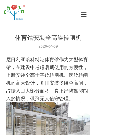
首页
끀
闸机分类
闸机方案
体育馆安装全高旋转闸机
闸机案例
2020-04-09
尼日利亚哈科特港体育馆作为大型体育
新闻动态
馆，在建设中考虑后期使用的方便性，
闸机技术
上新安装全高十字旋转闸机。因旋转闸
机的高大设计，并排安装多组全高闸，
关于我们
占据入口大部分面积，真正严防攀爬闯
入的情况，做到无人值守管理。
联系我们