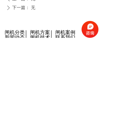
下一篇：
无
ꄲ
闸机分类
|
闸机方案
|
闸机案例
新闻动态
|
闸机技术
|
联系我们
132
分享到：
版权所有：西莫罗（北京）智能科技有限公司 京ICP备
16015061号