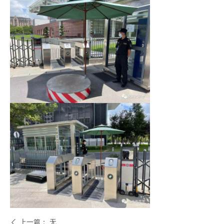
上一篇：
无
ꄴ