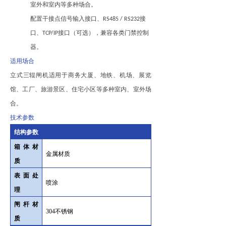
室外和室内等多种场合。
配置干接点信号输入接口、RS485 / RS232接
口、TCP/IP接口（可选），兼容各类门禁控制
器。
适用场合
立式三辊闸机适用于商务大厦、地铁、机场、展览
馆、工厂、旅游景区、住宅小区等多种室内、室外场
合。
技术参数
结构参数
箱体材
金属材质
质
表面处
喷涂
理
闸杆材
304不锈钢
质