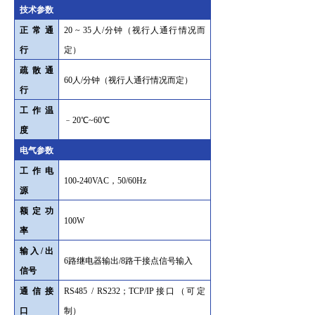
技术参数
正常通
20 ~ 35人/分钟（视行人通行情况而
行
定）
疏散通
60人/分钟（视行人通行情况而定）
行
工作温
﹣20℃~60℃
度
电气参数
工作电
100-240VAC，50/60Hz
源
额定功
100W
率
输入/出
6路继电器输出/8路干接点信号输入
信号
通信接
RS485 / RS232；TCP/IP接口（可定
口
制）