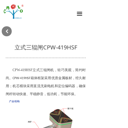
首页
끀
闸机分类
闸机方案
낒
闸机案例
立式三辊闸CPW-419HSF
新闻动态
闸机技术
CPW-419HSF
立式三辊闸机，轻巧美观，简约时
尚。
箱体框架采用优质金属板材，经久耐
CPW-419HSF
关于我们
用；机芯模块采用直流无刷电机和定位编码器，确保
闸杆转动快速、平稳静音，低功耗，节能环保。
联系我们