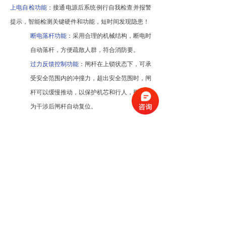
上电自检功能
：接通电源后系统例行自我检查并报警
提示，智能检测关键硬件和功能，短时间发现隐患！
断电落杆功能
：采用合理的
机械结构，断电时
自动落杆，方便疏散人群，符合消防要。
过力反馈控制功能
：闸杆在上锁状态下，可承
受安全范围内的冲撞力，超出安全范围时，闸
杆可以缓慢推动，以保护机芯和行人，撤销人
为干涉后闸杆自动复位。
紧急逃生功能
：配置紧急逃生控制装置，使系
统自动落杆，方便疏散人群。
智能联动报警
：非
法通行事件可与其他报警监
控设备联动：如门禁控制系统、视频管理系
统。
产品定制
功能定制
材质
内置或外置计
箱体材质可选用