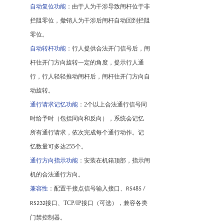
自动复位功能
：由于人为干涉导致闸杆位于非
拦阻零位，撤销人为干涉后闸杆自动回到拦阻
零位。
自动转杆功能
：行人提供合法开门信号后，闸
杆往开门方向旋转一定的角度，提示行人通
行，行人轻轻推动闸杆后，闸杆往开门方向自
动旋转。
通行请求记忆功能
：
2个以上合法通行信号同
时给予时（包括同向和反向），系统会记忆
所有通行请求，依次完成每个通行动作。记
忆数量可多达255
个。
通行方向指示功能
：安装在机箱顶部，指示闸
机的合法通行方向。
兼容性
：配置干接点信号输入接口、
RS485 /
接口、
TCP/IP
接口（可选），兼容各类
RS232
门禁控制器。