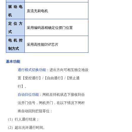
驱动电
直流无刷电机
机
定位方
采用编码器精确定位摆门位置
式
电机控
采用高性能DSP芯片
制方式
基本功能
通行模式切换功能
：进出方向可相互独立地设
置【受控通行】
/【自由通行】/【禁止通
行】。
自动归位功能
：闸机在待机状态下接收到合
法开门信号，闸机开门，在以下情况下闸杆
将自动回到拦阻零位：
（
1）行人通行结束；
（
2）超出允许通行时间。