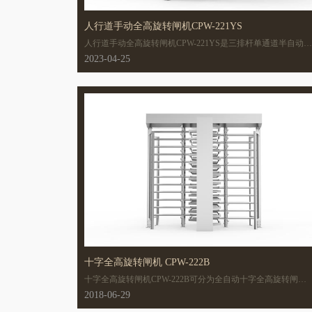
人行道手动全高旋转闸机CPW-221YS
人行道手动全高旋转闸机CPW-221YS是三排杆单通道半自动全
高旋转闸，外观设计轻巧美观，简约时尚。CPW-221YS箱体框
2023-04-25
架采用优质304不锈钢，经久耐用;机芯模块采用阻尼器，低噪
音，低功耗，节能环保。
十字全高旋转闸机 CPW-222B
十字全高旋转闸机CPW-222B可分为全自动十字全高旋转闸
机、半自动十字全高旋转闸机。
2018-06-29