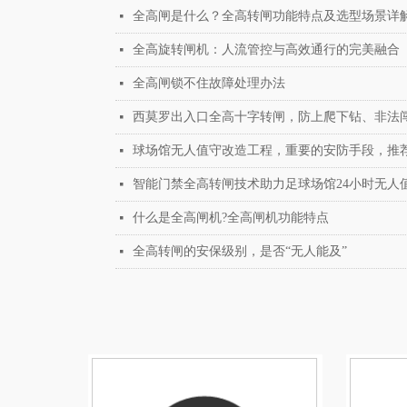
全高闸是什么？全高转闸功能特点及选型场景详
넷
全高旋转闸机：人流管控与高效通行的完美融合
넷
全高闸锁不住故障处理办法
넷
西莫罗出入口全高十字转闸，防上爬下钻、非法
넷
球场馆无人值守改造工程，重要的安防手段，推
넷
智能门禁全高转闸技术助力足球场馆24小时无人
넷
什么是全高闸机?全高闸机功能特点
넷
全高转闸的安保级别，是否“无人能及”
넷