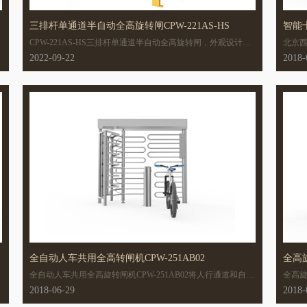
三排杆单通道半自动全高旋转闸CPW-221AS-HS
智能十
CPW-221AS-HS三排杆单通道半自动全高旋转闸，外观设计大
北京西
气轻巧美观，简约时尚。CPW-221AS-HS箱体框架采用金属材
转闸
2022-09-22
2018-
质，经久耐用;机芯模块采用阻尼器，低噪音，低功耗，节能环
保。
全自动人车共用全高转闸机CPW-251AB02
全自动人车共用全高旋转闸机CPW-251AB02将人行通道和自行
全高旋
车通道融为一体，行人提供合法开门信号后，人行通道闸杆往
旋转
2018-06-29
2018-
开门方向旋转一定的角度，提示行人通行，自行车通道闸杆旋