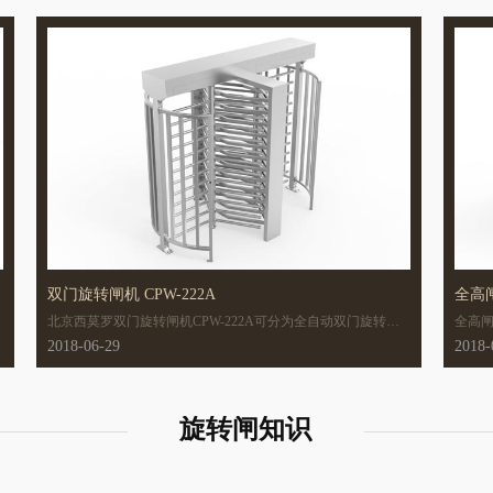
转90°呈敞开状态，行人轻轻推动人行通道闸杆后，人行通道闸
杆往开门方向自动旋转。机箱和转杆采用可拆卸结构，便于安
装和运输。
双门旋转闸机 CPW-222A
全高闸
北京西莫罗双门旋转闸机CPW-222A可分为全自动双门旋转闸
全高闸
机、半自动双门旋转闸机。
一款
2018-06-29
2018-
了通
绿色
小区
旋转闸知识
上一页
1
2
下一页