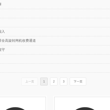
解
闯入
荐全高旋转闸机收费通道
值守
上一页
1
2
3
下一页