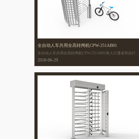
全自动人车共用全高转闸机CPW-251AB01
全自动人车共用全高转闸机CPW-251AB01将人行通道和自行
通道融为一体，行人提供合法开门信号后，人行通道闸杆往开
2018-06-29
门方向旋转一定的角度，提示行人通行，自行车通道闸杆旋转
90°呈敞开状态，行人轻轻推动人行通道闸杆后，人行通道闸
往开门方向自动旋转。机箱和转杆采用可拆卸结构，便于安装
和运输。