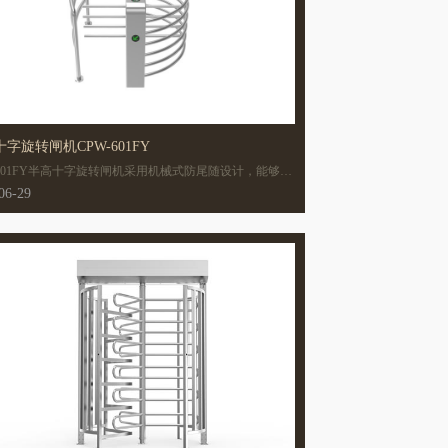
字旋转闸机CPW-601FY
-601FY半高十字旋转闸机采用机械式防尾随设计，能够非
效地实现单次单人通行，即一次只能通过一人，相比三辊
06-29
说，安全性和可靠性更高。