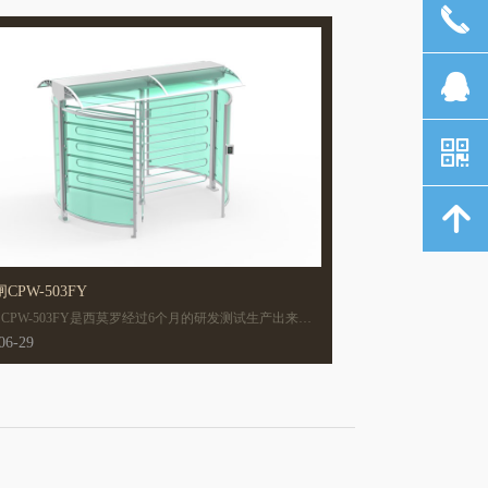
끅
뀩
낃
녕
CPW-503FY
CPW-503FY是西莫罗经过6个月的研发测试生产出来的
大码通道闸机，其特点主要体现在宽大的闸机通道，增加
06-29
行空间，同时围拦不再是单调的不锈钢结构，而是增加了
透明玻璃，给人清新的感觉，同时绿色象征着生机。用于
、场馆等场合是不错的选择。