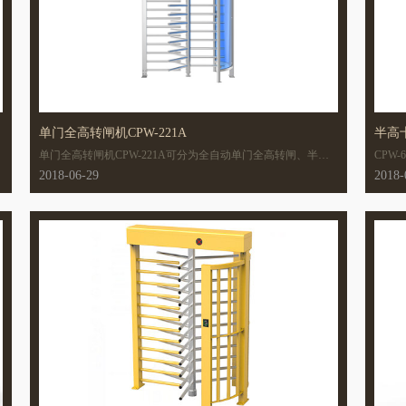
单门全高转闸机CPW-221A
半高十
车
单门全高转闸机CPW-221A可分为全自动单门全高转闸、半自
CPW
动单门全高转闸。
常有
2018-06-29
2018-
闸来
杆