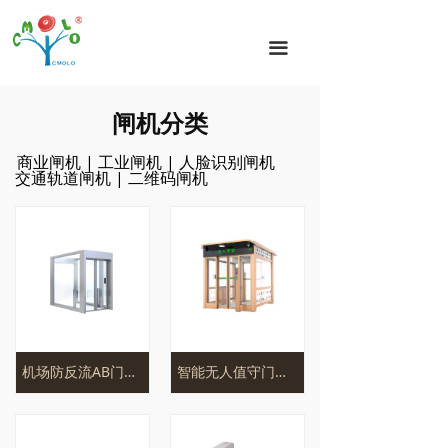
首页
끀
闸机分类
闸机方案
闸机分类
闸机案例
商业闸机
|
工业闸机
|
人脸识别闸机
交通轨道闸机
|
二维码闸机
新闻动态
闸机技术
关于我们
联系我们
机场防反流AB门系统
智能无人值守门岗AB闸门CPW-AB2100